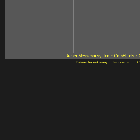
Dreher Messebausysteme GmbH Talstr. 3
Datenschutzerklärung
Impressum
AG